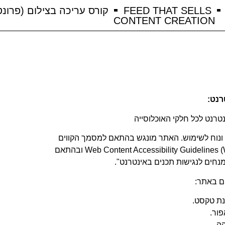
FEED THAT SELLS
קורס עריכה בצילום (פרונט
CONTENT CREATION
רנט:
רנט לכל חלקי האוכלוסייה
 ונוח לשימוש. האתר מונגש בהתאם למסמך הקווים
המנחים של הארגון הבינלאומי העוסק בתקינה ברשת – Web Content Accessibility Guidelines (WCAG) 2.0 ובהתאם
ים באתר:
ת טקסט.
פור.
הה.