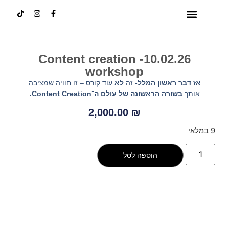
FEED THAT SELLS
קורס עריכה בצילום (פרונטלי)
ABOUT HOS.CLUB
CONTENT CREATION
10.02.26- Content creation
workshop
אז דבר ראשון המלל-
זה
לא
עוד קורס – זו חוויה שמציבה
אותך
בשורה הראשונה של עולם ה־Content Creation.
2,000.00
₪
9 במלאי
הוספה לסל